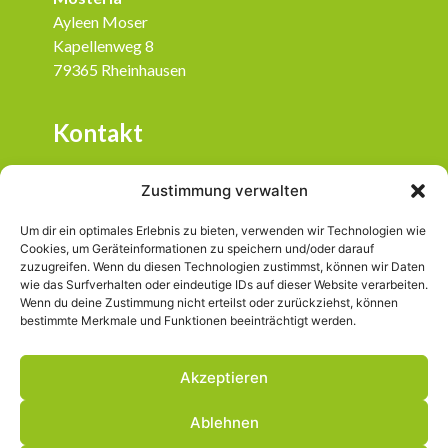
Ayleen Moser
Kapellenweg 8
79365 Rheinhausen
Kontakt
07643 / 933 28 22
Zustimmung verwalten
info@mosteria.de
Um dir ein optimales Erlebnis zu bieten, verwenden wir Technologien wie
Social Media
Cookies, um Geräteinformationen zu speichern und/oder darauf
zuzugreifen. Wenn du diesen Technologien zustimmst, können wir Daten
wie das Surfverhalten oder eindeutige IDs auf dieser Website verarbeiten.
mosteria.badischgut
Wenn du deine Zustimmung nicht erteilst oder zurückziehst, können
bestimmte Merkmale und Funktionen beeinträchtigt werden.
Akzeptieren
© 2025 Mosteria
®
Ablehnen