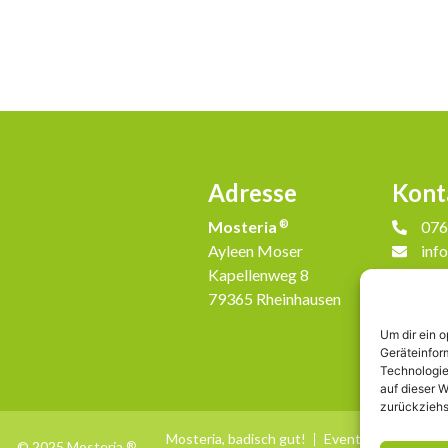
Adresse
Kont
Mosteria
®
076
Ayleen Moser
inf
Kapellenweg 8
79365 Rheinhausen
Um dir ein 
Geräteinfor
Technologie
auf dieser W
zurückziehs
Mosteria, badisch gut!
Events
© 2025 Mosteria
®